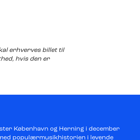
al erhverves billet til
thed, hvis den er
ter København og Herning i december
 med populærmusikhistorien i levende