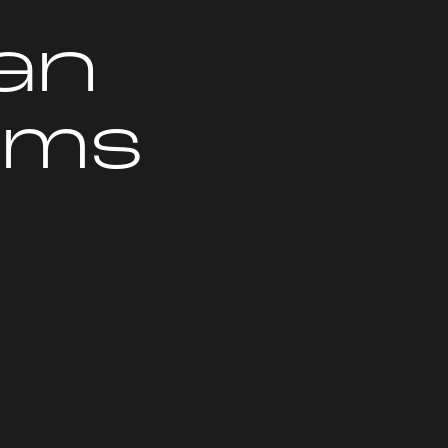
an
ams