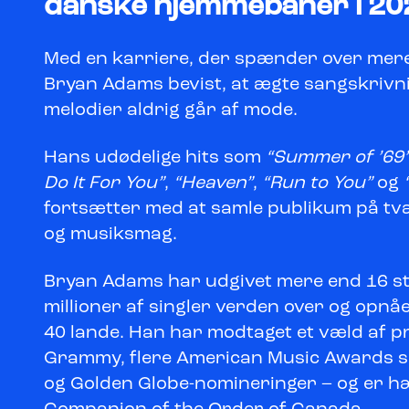
danske hjemmebaner i 20
Med en karriere, der spænder over mere 
Bryan Adams bevist, at ægte sangskrivn
melodier aldrig går af mode.
Hans udødelige hits som
“Summer of ’69
Do It For You”
,
“Heaven”
,
“Run to You”
og
fortsætter med at samle publikum på tv
og musiksmag.
Bryan Adams har udgivet mere end 16 st
millioner af singler verden over og opnåe
40 lande. Han har modtaget et væld af p
Grammy, flere American Music Awards sa
og Golden Globe-nomineringer – og er 