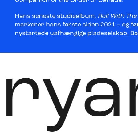
Companion of the Order of Canada.
Hans seneste studiealbum,
Roll With Th
markerer hans første siden 2021 – og fø
nystartede uafhængige pladeselskab, Ba
Bry