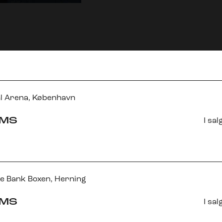
l Arena
, København
AMS
I sal
e Bank Boxen
, Herning
AMS
I sal