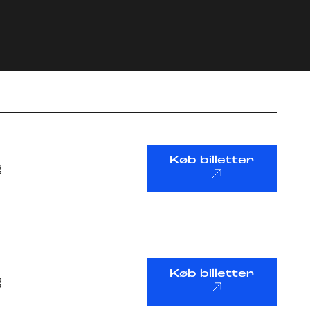
Køb billetter
g
Køb billetter
g