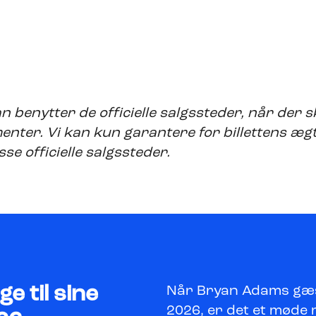
n benytter de officielle salgssteder, når der sk
enter. Vi kan kun garantere for billettens æg
se officielle salgssteder.
e til sine
Når Bryan Adams gæs
2026, er det et møde