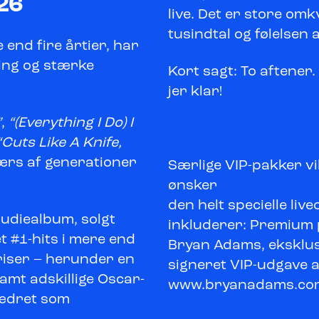
26
live. Det er store omk
tusindtal og følelsen 
end fire årtier, har
ing og stærke
Kort sagt: To aftener
jer klar!
”
,
“(Everything I Do) I
“Cuts Like A Knife,
ærs af generationer
Særlige VIP-pakker vil
ønsker
den helt specielle liv
udiealbum, solgt
inkluderer: Premium 
t #1-hits i mere end
Bryan Adams, eksklus
riser – herunder en
signeret VIP-udgave a
mt adskillige Oscar-
www.bryanadams.co
hædret som