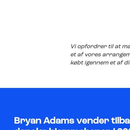
Vi opfordrer til at ma
et af vores arrangem
købt igennem et af dis
Bryan Adams vender tilbag