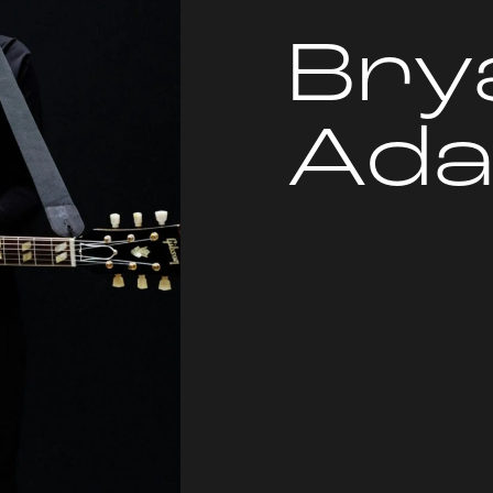
Bry
Ad