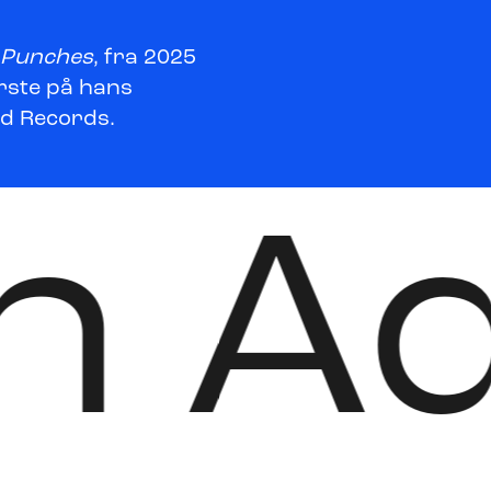
e Punches
, fra 2025
rste på hans
d Records.
an A