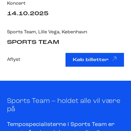
Koncert
14.10.2025
Sports Team
,
Lille Vega
, København
SPORTS TEAM
Aflyst
Køb billetter
Sports Team – holdet alle vil være
på
Tempospecialisterne i Sports Team er