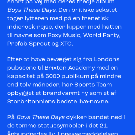
snart på vej med deres tredje album
Boys These Days
. Den britiske sekstet
tager lytteren med på en frenetisk
indierock-rejse, der kipper med hatten
til navne som Roxy Music, World Party,
Prefab Sprout og XTC.
Efter at have bevæget sig fra Londons
pubscene til Brixton Academy med en
kapacitet på 5000 publikum på mindre
end tolv måneder, har Sports Team
opbygget et brandvarmt ry som et af
Storbritanniens bedste live-navne.
På
Boys These Days
dykker bandet ned i
de tomme statussymboler i det 21.
århundredes liv. I pressemeddelelsen