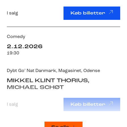
I salg
Køb billetter
Comedy
2.12.2026
19:30
Dybt Go’ Nat Danmark
,
Magasinet
, Odense
MIKKEL KLINT THORIUS,
MICHAEL SCHØT
I salg
Køb billetter