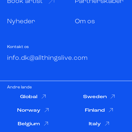
Book artist
Partnerskaber
Nyheder
Om os
Kontakt os
info.dk@allthingslive.com
Andre lande
Global
Sweden
Norway
Finland
Belgium
Italy