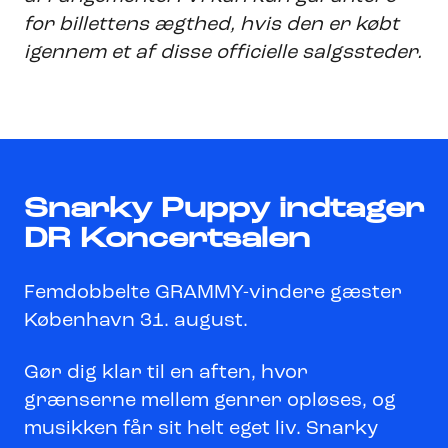
for billettens ægthed, hvis den er købt
igennem et af disse officielle salgssteder.
Snarky Puppy indtager
DR Koncertsalen
Femdobbelte GRAMMY-vindere gæster
København 31. august.
Gør dig klar til en aften, hvor
grænserne mellem genrer opløses, og
musikken får sit helt eget liv. Snarky