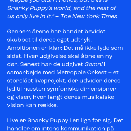
“Maybe you didn’t notice, but this is
Snarky Puppy’s world, and the rest of
us only live in it.”
–
The New York Times
Gennem årene har bandet bevidst
skubbet til deres eget udtryk.
Ambitionen er klar: Det må ikke lyde som
sidst. Hver udgivelse skal åbne en ny
dør. Senest har de udgivet
Somni
i
samarbejde med Metropole Orkest – et
storslået liveprojekt, der udvider deres
lyd til næsten symfoniske dimensioner
og viser, hvor langt deres musikalske
vision kan række.
Live er Snarky Puppy i en liga for sig. Det
handler om intens kommunikation på