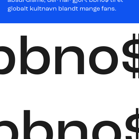
absurdisme, der har gjort bbno$ til et
globalt kultnavn blandt mange fans.
bbno
bbno