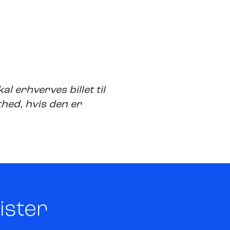
al erhverves billet til
thed, hvis den er
ister