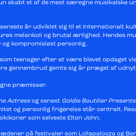
hun skabt et af de mest særegne musikalske u
neste år udviklet sig til et internationalt ku
urøs melankoli og brutal ærlighed. Hendes mus
 og kompromisløst personlig.
 som teenager efter at være blevet opdaget via 
re gennembrud gemte sig år præget af udnyttel
egne præmisser.
he Actress
og senest
Goldie Boutilier Present
tet og personlig frigørelse står centralt. Resu
sikikoner som selveste Elton John.
rædener på festivaler som Lollapalooza og Bo