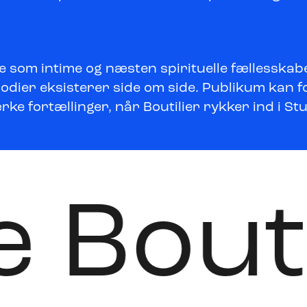
te som intime og næsten spirituelle fællesska
dier eksisterer side om side. Publikum kan fo
ke fortællinger, når Boutilier rykker ind i St
ie Bout