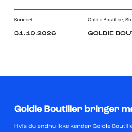
Koncert
Goldie Boutilier
,
St
31.10.2026
GOLDIE BOU
Goldie Boutilier bringer 
Hvis du endnu ikke kender Goldie Boutilie