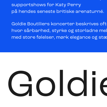
supportshows for Katy Perry
på hendes seneste britiske arenaturné.
Goldie Boutiliers koncerter beskrives of
hvor sårbarhed, styrke og storladne melo
med store følelser, mørk elegance og stær
Gold