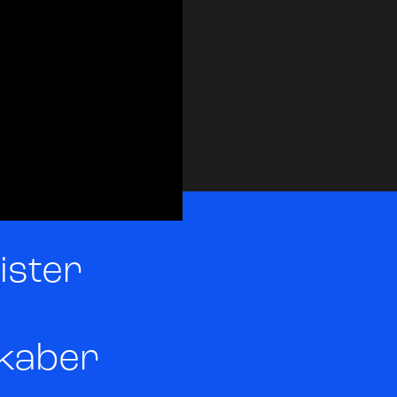
ister
kaber