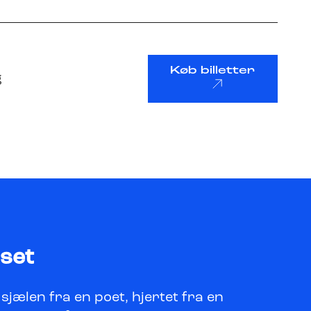
Køb billetter
g
uset
sjælen fra en poet, hjertet fra en