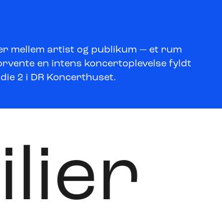
ber mellem artist og publikum — et rum
rvente en intens koncertoplevelse fyldt
udie 2 i DR Koncerthuset.
ilier