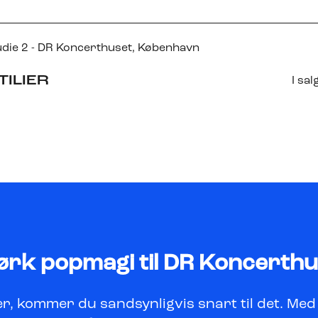
udie 2 - DR Koncerthuset
, København
TILIER
I sal
mørk popmagi til DR Koncerth
r, kommer du sandsynligvis snart til det. Med 