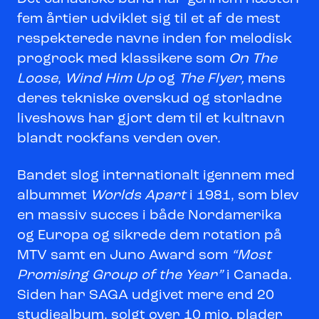
fem årtier udviklet sig til et af de mest
respekterede navne inden for melodisk
progrock med klassikere som
On The
Loose
,
Wind Him Up
og
The Flyer,
mens
deres tekniske overskud og storladne
liveshows har gjort dem til et kultnavn
blandt rockfans verden over.
Bandet slog internationalt igennem med
albummet
Worlds Apart
i 1981, som blev
en massiv succes i både Nordamerika
og Europa og sikrede dem rotation på
MTV samt en Juno Award som
“Most
Promising Group of the Year”
i Canada.
Siden har SAGA udgivet mere end 20
studiealbum, solgt over 10 mio. plader