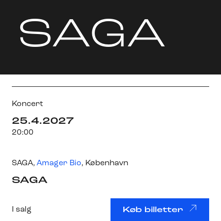
SAGA
Koncert
25.4.2027
20:00
SAGA
,
Amager Bio
, København
SAGA
I salg
Køb billetter