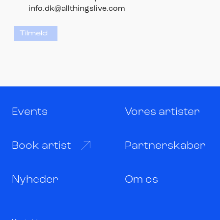
info.dk@allthingslive.com
Tilmeld
Events
Vores artister
Book artist
Partnerskaber
Nyheder
Om os