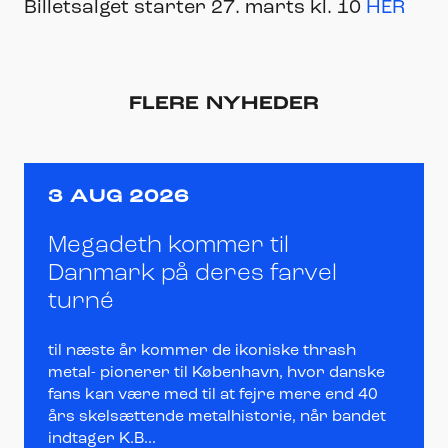
Billetsalget starter 27. marts kl. 10
HER
FLERE NYHEDER
3 AUG 2026
Megadeth kommer til
Danmark på deres farvel
turné
til næste år kommer de ikoniske thrash
metal- pionerer til København, hvor danske
fans kan være med til at fejre mere end 40
års skelsættende metalhistorie, når bandet
indtager K.B...